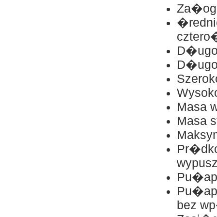
Za�oga
�redni
cztero
D�ugo
D�ugo
Szero
Wysok
Masa w
Masa s
Maksy
Pr�dk
wypusz
Pu�ap:
Pu�ap
bez wp