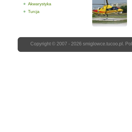
Akwarystyka
Turcja
Copyright © 2007 - 2026
smiglowce.tucoo.pl
.
Pol