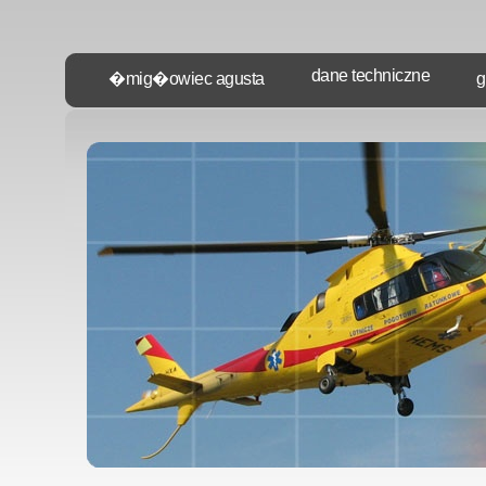
dane techniczne
�mig�owiec agusta
g