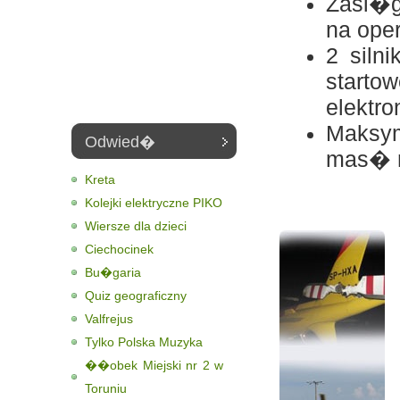
Zasi�g
na ope
2 siln
star
elektr
Maksy
Odwied�
mas� n
Kreta
Kolejki elektryczne PIKO
Wiersze dla dzieci
Ciechocinek
Bu�garia
Quiz geograficzny
Valfrejus
Tylko Polska Muzyka
��obek Miejski nr 2 w
Toruniu