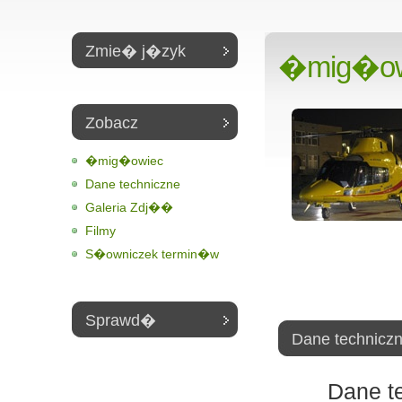
Zmie� j�zyk
�mig�owi
Zobacz
�mig�owiec
Dane techniczne
Galeria Zdj��
Filmy
S�owniczek termin�w
Sprawd�
Dane technic
Dane t